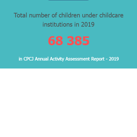
Total number of children under childcare
institutions in 2019
68 962
in CPCJ Annual Activity Assessment Report - 2019
For more info on Caminhos da Infância
Política de Privacidade
|
Política de Cookies
Copyright 2020, © Caminhos da Infância - Todos os direitos reservados. Desenvolvido por
Made2Web Digital Agency